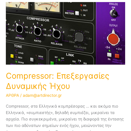
Compressor:
Επεξεργασίες
Δυναμικής
Ήχου
Compressor: Επεξεργασίες
Δυναμικής Ήχου
ΑΡΘΡΑ
/
adam@artdirector.gr
Compressor, στα Ελληνικά κομπρέσορας … και ακόμα πιο
Ελληνικά, «συμπιεστής», δηλαδή συμπιέζει, μικραίνει τα
αρχεία. Πιο συγκεκριμένα, μικραίνει τη διαφορά της έντασης
των πιο αδύνατων σημείων ενός ήχου, μειώνοντας την