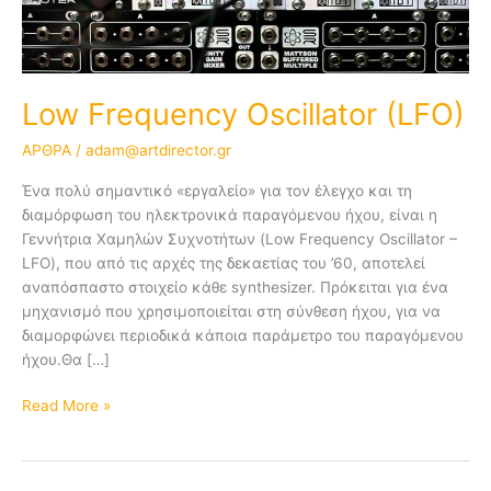
Low Frequency Oscillator (LFO)
ΑΡΘΡΑ
/
adam@artdirector.gr
Ένα πολύ σημαντικό «εργαλείο» για τον έλεγχο και τη
διαμόρφωση του ηλεκτρονικά παραγόμενου ήχου, είναι η
Γεννήτρια Χαμηλών Συχνοτήτων (Low Frequency Oscillator –
LFO), που από τις αρχές της δεκαετίας του ’60, αποτελεί
αναπόσπαστο στοιχείο κάθε synthesizer. Πρόκειται για ένα
μηχανισμό που χρησιμοποιείται στη σύνθεση ήχου, για να
διαμορφώνει περιοδικά κάποια παράμετρο του παραγόμενου
ήχου.Θα […]
Read More »