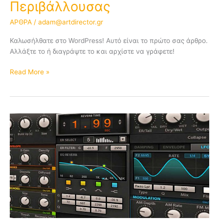
Περιβάλλουσας
ΑΡΘΡΑ
/
adam@artdirector.gr
Καλωσήλθατε στο WordPress! Αυτό είναι το πρώτο σας άρθρο.
Αλλάξτε το ή διαγράψτε το και αρχίστε να γράφετε!
Read More »
Reverb:
Αντήχηση
–
Βάθος
ακουστικού
πεδίου