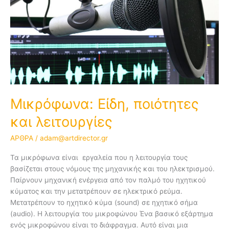
ποιότητες
και
λειτουργίες
Μικρόφωνα: Είδη, ποιότητες
και λειτουργίες
ΑΡΘΡΑ
/
adam@artdirector.gr
Τα μικρόφωνα είναι εργαλεία που η λειτουργία τους
βασίζεται στους νόμους της μηχανικής και του ηλεκτρισμού.
Παίρνουν μηχανική ενέργεια από τον παλμό του ηχητικού
κύματος και την μετατρέπουν σε ηλεκτρικό ρεύμα.
Μετατρέπουν το ηχητικό κύμα (sound) σε ηχητικό σήμα
(audio). Η λειτουργία του μικροφώνου Ένα βασικό εξάρτημα
ενός μικροφώνου είναι το διάφραγμα. Αυτό είναι μια